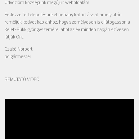
Üdvözlöm községünk megújult weboldalán!
Fedezze fel településünket néhány kattintással, amely után
reméljük kedvet kap ahhoz, hogy személyesen is ellátogasson a
Kelet-Bükk gyöngyszemére, ahol az év minden napján szívesen
látják Önt.
Czakó Norbert
polgármester
BEMUTATÓ VIDEÓ