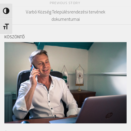
PREVIOUS STORY
Varbó Község Településrendezési tervének
Nagy kontraszt váltása
dokumentumai
Betűméret váltása
KÖSZÖNTŐ