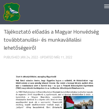
Skip to content
EGYÉB KATEGÓRIA
Tájékoztató előadás a Magyar Honvédség
továbbtanulási- és munkavállalási
lehetőségeiről
PUBLISHED
JAN 24, 2022
· UPDATED
MÁJ 11, 2022