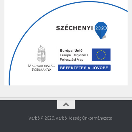
Varbó © 2026. Varbó Község Önkormányzata