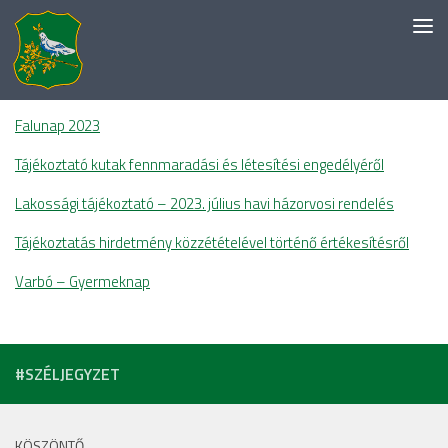
Skip to content
HÍREK, AKTUALITÁSOK
Falunap 2023
Tájékoztató kutak fennmaradási és létesítési engedélyéről
Lakossági tájékoztató – 2023. július havi házorvosi rendelés
Tájékoztatás hirdetmény közzétételével történő értékesítésről
Varbó – Gyermeknap
#SZÉLJEGYZET
KÖSZÖNTŐ