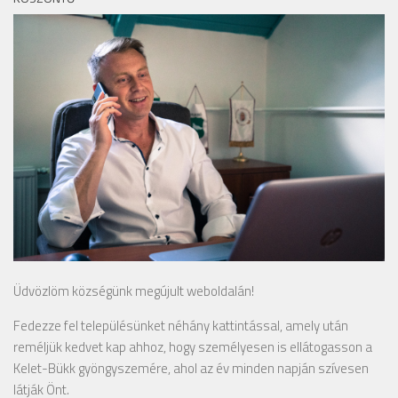
Üdvözlöm községünk megújult weboldalán!
Fedezze fel településünket néhány kattintással, amely után
reméljük kedvet kap ahhoz, hogy személyesen is ellátogasson a
Kelet-Bükk gyöngyszemére, ahol az év minden napján szívesen
látják Önt.