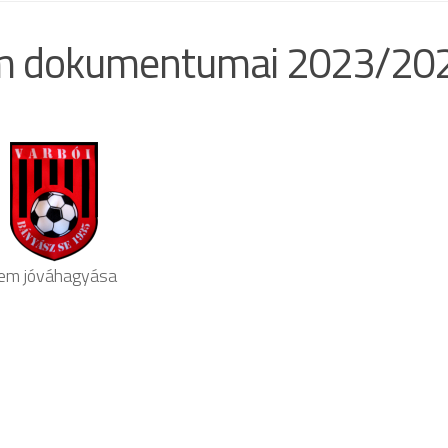
ram dokumentumai 2023/20
elem jóváhagyása