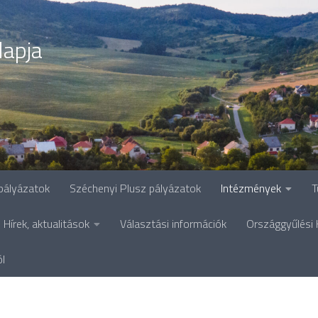
lapja
pályázatok
Széchenyi Plusz pályázatok
Intézmények
T
Hírek, aktualitások
Választási információk
Országgyűlési 
ól