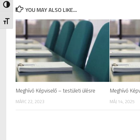
Nagy kontraszt váltása
YOU MAY ALSO LIKE...
Betűméret váltása
Meghívó Képviselő – testületi ülésre
Meghívó Képvi
MÁRC 22, 2023
MÁJ 14, 2025