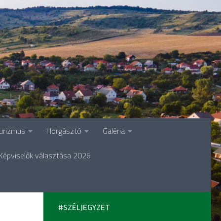
urizmus
Horgásztó
Galéria
Képviselők választása 2026
#SZÉLJEGYZET