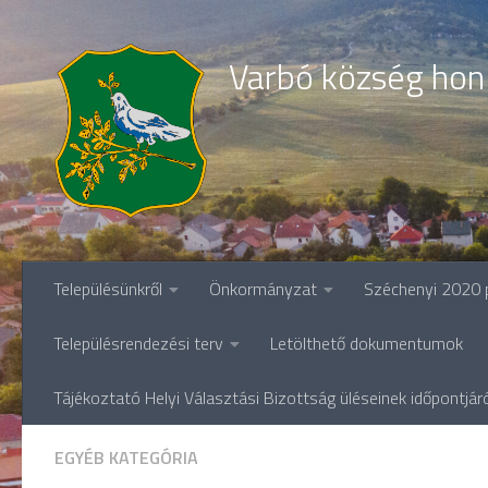
Skip to content
Varbó község hon
Településünkről
Önkormányzat
Széchenyi 2020 
Településrendezési terv
Letölthető dokumentumok
Tájékoztató Helyi Választási Bizottság üléseinek időpontjár
EGYÉB KATEGÓRIA