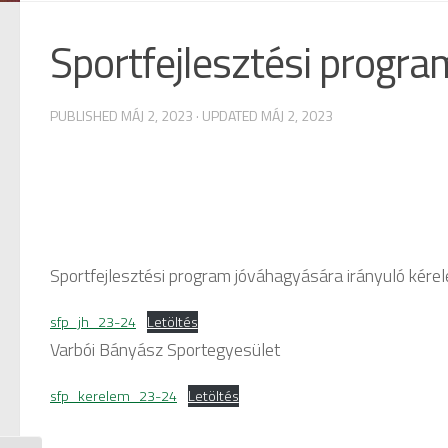
Sportfejlesztési prog
PUBLISHED
MÁJ 2, 2023
· UPDATED
MÁJ 2, 2023
Sportfejlesztési program jóváhagyására irányuló kér
sfp_jh_23-24
Letöltés
Varbói Bányász Sportegyesület
sfp_kerelem_23-24
Letöltés