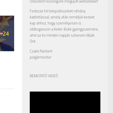
Üdvözlöm községünk megújult weboldalán!
Fedezze fel településünket néhány
kattintással, amely után reméljük kedvet
kap ahhoz, hogy személyesen is
ellátogasson a Kelet-Bükk gyöngyszemére,
ahol az év minden napján szívesen látják
Önt.
Czakó Norbert
polgármester
BEMUTATÓ VIDEÓ