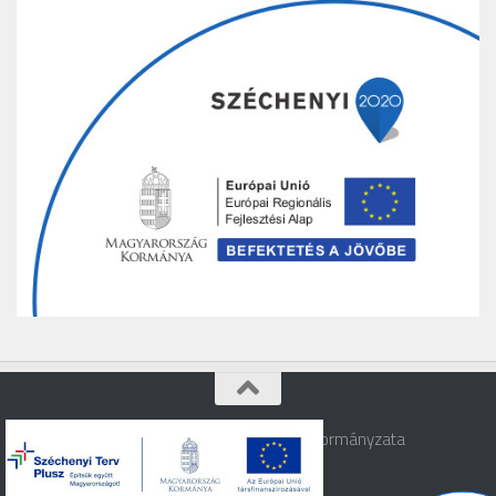
Varbó © 2026. Varbó Község Önkormányzata