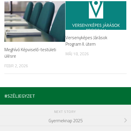
Versenyképes Járások
Program II. ütem
Meghívó Képviselő-testületi
MÁJ 18, 2026
ülésre
FEBR 2, 2026
#SZÉLJEGYZET
NEXT STORY
Gyermeknap 2025