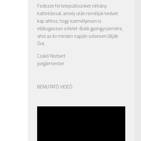
Fedezze fel településünket néhány
kattintással, amely után reméljük kedvet
kap ahhoz, hogy személyesen is
ellátogasson a Kelet-Bükk gyöngyszemére,
ahol az év minden napján szívesen látják
Önt.
Czakó Norbert
polgármester
BEMUTATÓ VIDEÓ