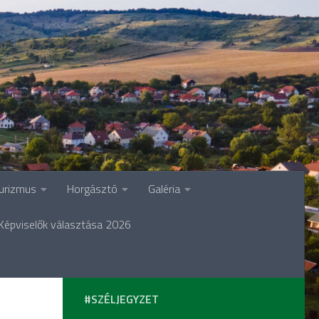
urizmus
Horgásztó
Galéria
Képviselők választása 2026
#SZÉLJEGYZET