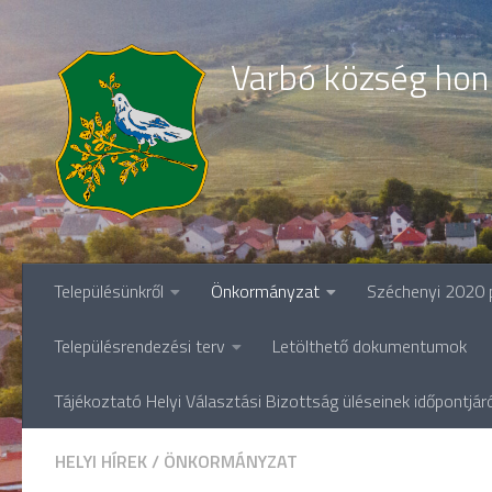
Skip to content
Varbó község hon
Településünkről
Önkormányzat
Széchenyi 2020 
Településrendezési terv
Letölthető dokumentumok
Tájékoztató Helyi Választási Bizottság üléseinek időpontjár
HELYI HÍREK
/
ÖNKORMÁNYZAT