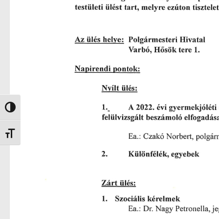
Nagy kontraszt váltása
Betűméret váltása