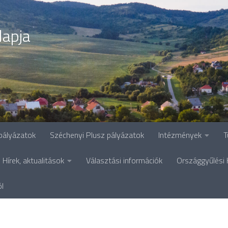
lapja
pályázatok
Széchenyi Plusz pályázatok
Intézmények
T
Hírek, aktualitások
Választási információk
Országgyűlési 
ól