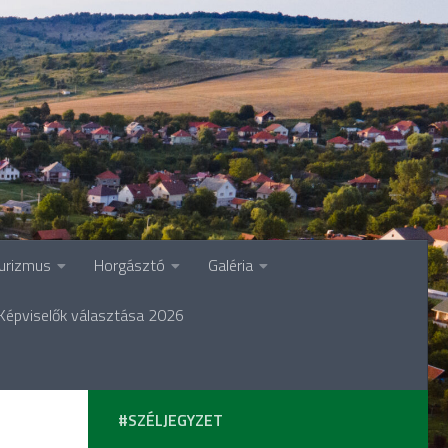
urizmus
Horgásztó
Galéria
Képviselők választása 2026
#SZÉLJEGYZET