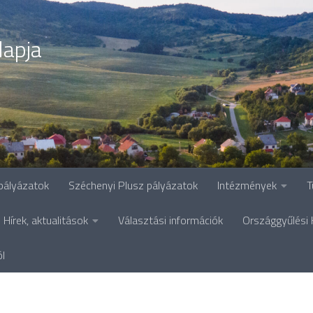
lapja
pályázatok
Széchenyi Plusz pályázatok
Intézmények
T
Hírek, aktualitások
Választási információk
Országgyűlési 
ól