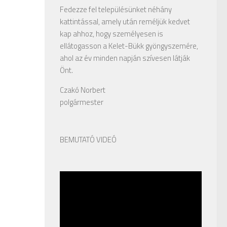
Fedezze fel településünket néhány
kattintással, amely után reméljük kedvet
kap ahhoz, hogy személyesen is
ellátogasson a Kelet-Bükk gyöngyszemére,
ahol az év minden napján szívesen látják
Önt.
Czakó Norbert
polgármester
BEMUTATÓ VIDEÓ