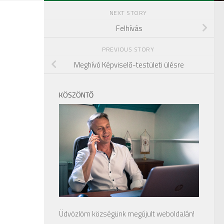
NEXT STORY
Felhívás
PREVIOUS STORY
Meghívó Képviselő-testületi ülésre
KÖSZÖNTŐ
Üdvözlöm községünk megújult weboldalán!