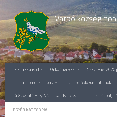
Skip to content
Varbó község hon
Településünkről
Önkormányzat
Széchenyi 2020 
Településrendezési terv
Letölthető dokumentumok
Tájékoztató Helyi Választási Bizottság üléseinek időpontjár
EGYÉB KATEGÓRIA