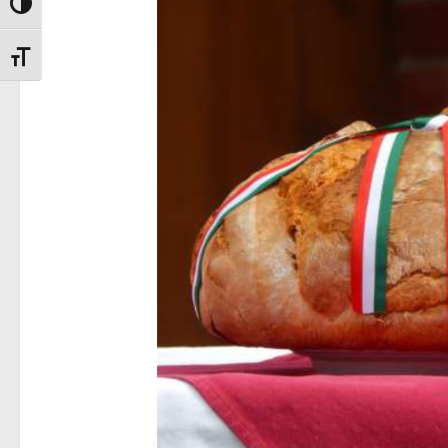
Nagy kontraszt váltása
Betűméret váltása