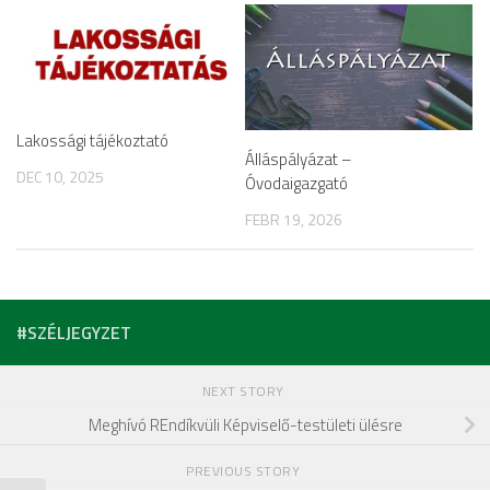
Lakossági tájékoztató
Álláspályázat –
DEC 10, 2025
Óvodaigazgató
FEBR 19, 2026
#SZÉLJEGYZET
NEXT STORY
Meghívó REndíkvüli Képviselő-testületi ülésre
PREVIOUS STORY