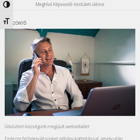
Meghívó Képviselő-testületi ülésre
Nagy kontraszt váltása
Betűméret váltása
KÖSZÖNTŐ
Üdvözlöm községünk megújult weboldalán!
Fedezze fel településünket néhány kattintással, amely után