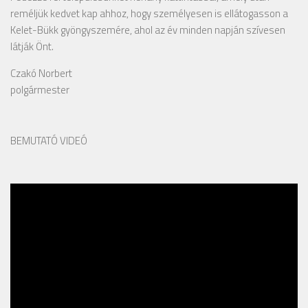
reméljük kedvet kap ahhoz, hogy személyesen is ellátogasson a
Kelet-Bükk gyöngyszemére, ahol az év minden napján szívesen
látják Önt.
Czakó Norbert
polgármester
BEMUTATÓ VIDEÓ