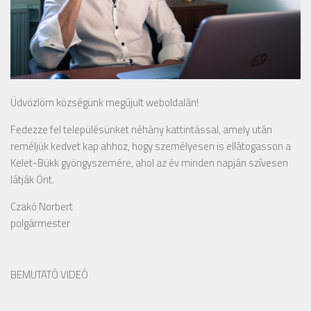
Üdvözlöm községünk megújult weboldalán!
Fedezze fel településünket néhány kattintással, amely után
reméljük kedvet kap ahhoz, hogy személyesen is ellátogasson a
Kelet-Bükk gyöngyszemére, ahol az év minden napján szívesen
látják Önt.
Czakó Norbert
polgármester
BEMUTATÓ VIDEÓ