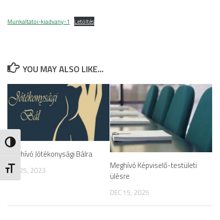
Munkaltatoi-kiadvany-1
Letöltés
YOU MAY ALSO LIKE...
Nagy kontraszt váltása
Meghívó Jótékonysági Bálra
Meghívó Képviselő-testületi
Betűméret váltása
JAN 25, 2023
ülésre
DEC 15, 2025