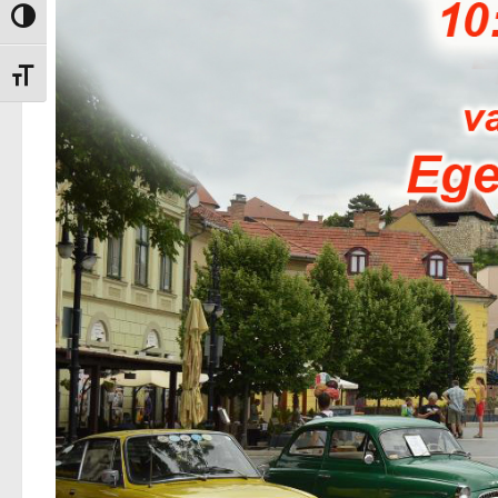
Nagy kontraszt váltása
Betűméret váltása