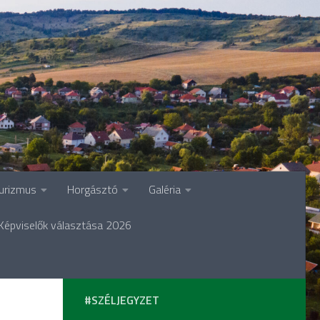
urizmus
Horgásztó
Galéria
Képviselők választása 2026
#SZÉLJEGYZET