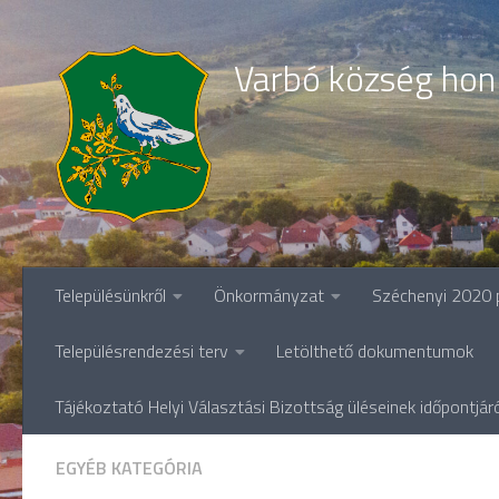
Skip to content
Varbó község hon
Településünkről
Önkormányzat
Széchenyi 2020 
Településrendezési terv
Letölthető dokumentumok
Tájékoztató Helyi Választási Bizottság üléseinek időpontjár
EGYÉB KATEGÓRIA