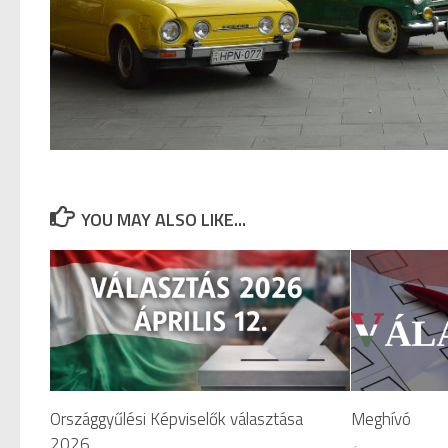
YOU MAY ALSO LIKE...
Országgyűlési Képviselők választása
Meghívó
2026