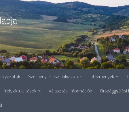
lapja
pályázatok
Széchenyi Plusz pályázatok
Intézmények
T
Hírek, aktualitások
Választási információk
Országgyűlési 
ól