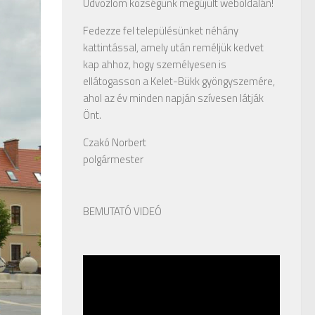
Üdvözlöm községünk megújult weboldalán!
Fedezze fel településünket néhány
kattintással, amely után reméljük kedvet
kap ahhoz, hogy személyesen is
ellátogasson a Kelet-Bükk gyöngyszemére,
ahol az év minden napján szívesen látják
Önt.
Czakó Norbert
polgármester
BEMUTATÓ VIDEÓ