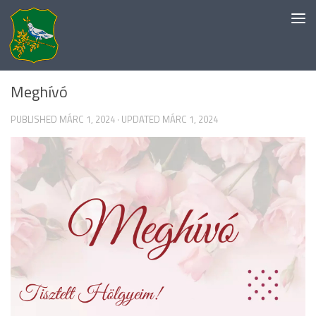
Skip to content
HELYI HÍREK
/
KÖZÉRDEKŰ
Meghívó
PUBLISHED
MÁRC 1, 2024
· UPDATED
MÁRC 1, 2024