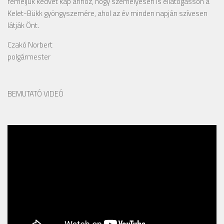
reméljük kedvet kap ahhoz, hogy személyesen is ellátogasson a
Kelet-Bükk gyöngyszemére, ahol az év minden napján szívesen
látják Önt.
Czakó Norbert
polgármester
BEMUTATÓ VIDEÓ