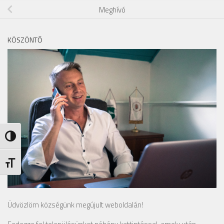
Meghívó
KÖSZÖNTŐ
Nagy kontraszt váltása
Betűméret váltása
Üdvözlöm községünk megújult weboldalán!