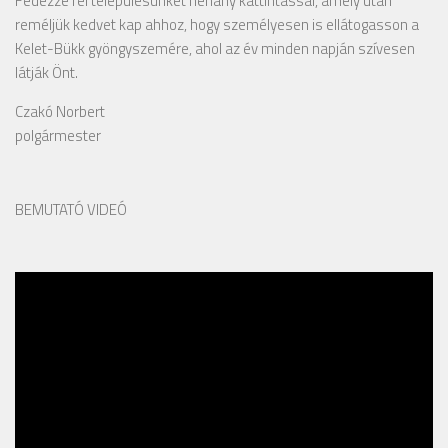
Fedezze fel településünket néhány kattintással, amely után
reméljük kedvet kap ahhoz, hogy személyesen is ellátogasson a
Kelet-Bükk gyöngyszemére, ahol az év minden napján szívesen
látják Önt.
Czakó Norbert
polgármester
BEMUTATÓ VIDEÓ