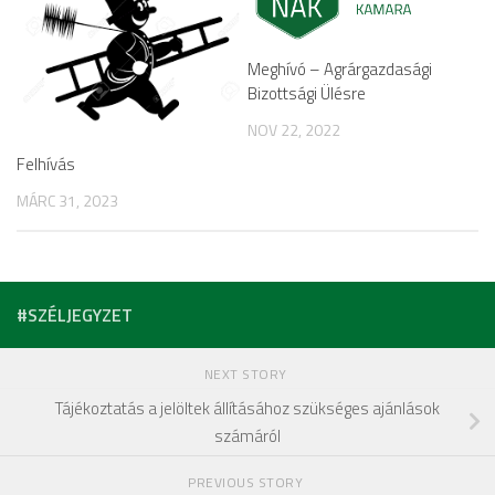
Meghívó – Agrárgazdasági
Bizottsági Ülésre
NOV 22, 2022
Felhívás
MÁRC 31, 2023
#SZÉLJEGYZET
NEXT STORY
Tájékoztatás a jelöltek állításához szükséges ajánlások
számáról
PREVIOUS STORY