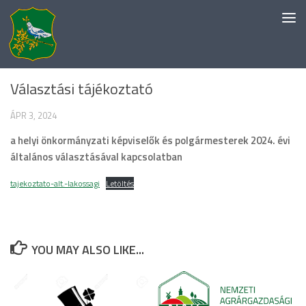
Skip to content
EGYÉB KATEGÓRIA
Választási tájékoztató
ÁPR 3, 2024
a helyi önkormányzati képviselők és polgármesterek 2024. évi
általános választásával kapcsolatban
tajekoztato-alt.-lakossagi
Letöltés
YOU MAY ALSO LIKE...