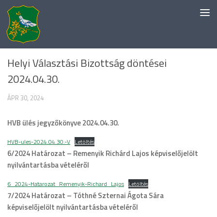
Skip to content
EGYÉB KATEGÓRIA
Helyi Választási Bizottság döntései
2024.04.30.
ÁPR 30, 2024
HVB ülés jegyzőkönyve 2024.04.30.
HVB-ules-2024.04.30.-V
Letöltés
6/2024 Határozat – Remenyik Richárd Lajos
képviselőjelölt
nyilvántartásba vételéről
6_2024-Hatarozat_Remenyik-Richard_Lajos
Letöltés
7/2024 Határozat – Tóthné Szternai Ágota Sára
képviselőjelölt nyilvántartásba vételéről