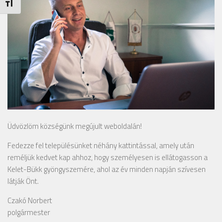
Betűméret váltása
Üdvözlöm községünk megújult weboldalán!
Fedezze fel településünket néhány kattintással, amely után
reméljük kedvet kap ahhoz, hogy személyesen is ellátogasson a
Kelet-Bükk gyöngyszemére, ahol az év minden napján szívesen
látják Önt.
Czakó Norbert
polgármester