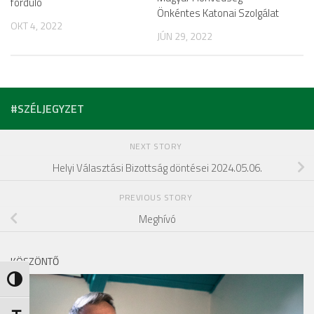
forduló
Önkéntes Katonai Szolgálat
OKT 4, 2022
JÚN 29, 2022
#SZÉLJEGYZET
NEXT STORY
Helyi Választási Bizottság döntései 2024.05.06.
PREVIOUS STORY
Meghívó
KÖSZÖNTŐ
Nagy kontraszt váltása