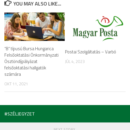
YOU MAY ALSO LIKE...
“B” típusú Bursa Hungarica
Postai Szolgáltatás – Varbó
Felsőoktatási Önkormányzati
Ösztöndíjpályázat
JÚL 4, 2023
felsőoktatási hallgatók
számára
OKT 11, 2021
#SZÉLJEGYZET
NEXT STORY