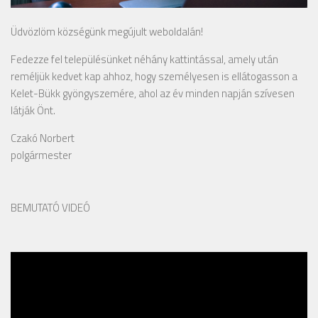
Üdvözlöm községünk megújult weboldalán!
Fedezze fel településünket néhány kattintással, amely után
reméljük kedvet kap ahhoz, hogy személyesen is ellátogasson a
Kelet-Bükk gyöngyszemére, ahol az év minden napján szívesen
látják Önt.
Czakó Norbert
polgármester
BEMUTATÓ VIDEÓ