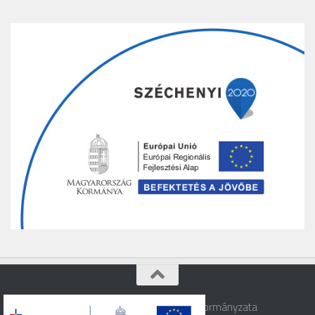
Varbó © 2026. Varbó Község Önkormányzata