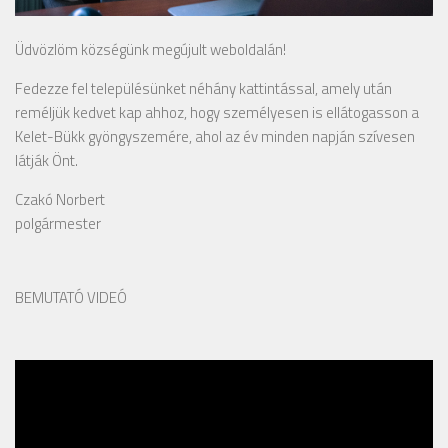
Üdvözlöm községünk megújult weboldalán!
Fedezze fel településünket néhány kattintással, amely után
reméljük kedvet kap ahhoz, hogy személyesen is ellátogasson a
Kelet-Bükk gyöngyszemére, ahol az év minden napján szívesen
látják Önt.
Czakó Norbert
polgármester
BEMUTATÓ VIDEÓ