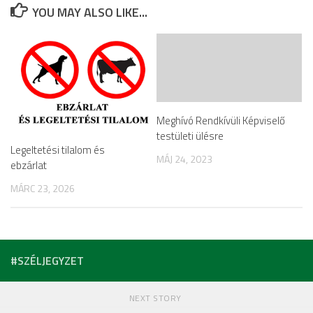
YOU MAY ALSO LIKE...
Meghívó Rendkívüli Képviselő
testületi ülésre
Legeltetési tilalom és
MÁJ 24, 2023
ebzárlat
MÁRC 23, 2026
#SZÉLJEGYZET
NEXT STORY