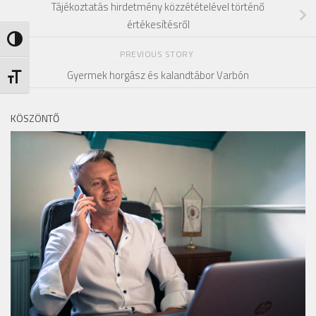
Tájékoztatás hirdetmény közzétételével történő
értékesítésről
Nagy kontraszt váltása
PREVIOUS STORY
Gyermek horgász és kalandtábor Varbón
Betűméret váltása
KÖSZÖNTŐ