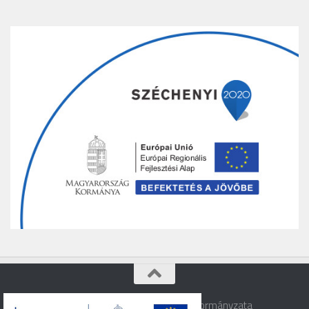
Varbó © 2026. Varbó Község Önkormányzata