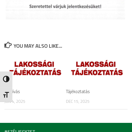
YOU MAY ALSO LIKE...
Nagy kontraszt váltása
Felhívás
Tájékoztatás
Betűméret váltása
JÚN 4, 2025
DEC 15, 2025
#SZÉLJEGYZET