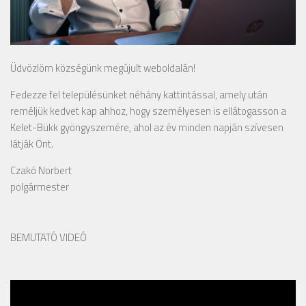
Üdvözlöm községünk megújult weboldalán!
Fedezze fel településünket néhány kattintással, amely után
reméljük kedvet kap ahhoz, hogy személyesen is ellátogasson a
Kelet-Bükk gyöngyszemére, ahol az év minden napján szívesen
látják Önt.
Czakó Norbert
polgármester
BEMUTATÓ VIDEÓ