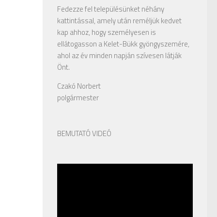
Fedezze fel településünket néhány
kattintással, amely után reméljük kedvet
kap ahhoz, hogy személyesen is
ellátogasson a Kelet-Bükk gyöngyszemére,
ahol az év minden napján szívesen látják
Önt.
Czakó Norbert
polgármester
BEMUTATÓ VIDEÓ