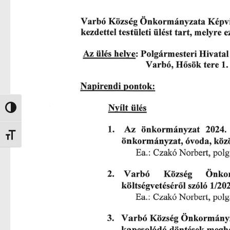
Nagy kontraszt váltása
Betűméret váltása