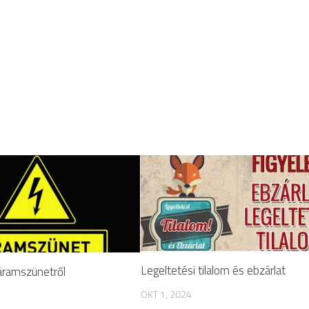
Legeltetési tilalom és ebzárlat
áramszünetről
OKT 1, 2024