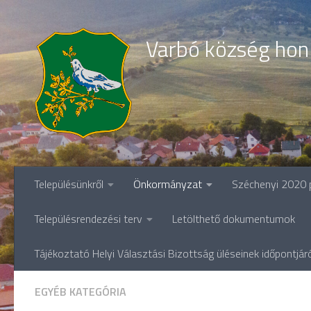
Skip to content
Varbó község hon
Településünkről
Önkormányzat
Széchenyi 2020 
Településrendezési terv
Letölthető dokumentumok
Tájékoztató Helyi Választási Bizottság üléseinek időpontjár
EGYÉB KATEGÓRIA