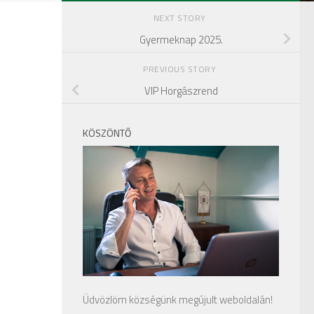
NEXT STORY
Gyermeknap 2025.
PREVIOUS STORY
VIP Horgászrend
KÖSZÖNTŐ
Üdvözlöm községünk megújult weboldalán!