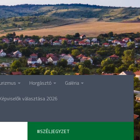
urizmus
Horgásztó
Galéria
Képviselők választása 2026
#SZÉLJEGYZET