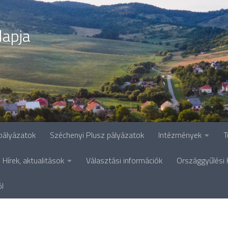
lapja
pályázatok
Széchenyi Plusz pályázatok
Intézmények
T
Hírek, aktualitások
Választási információk
Országgyűlési 
ól