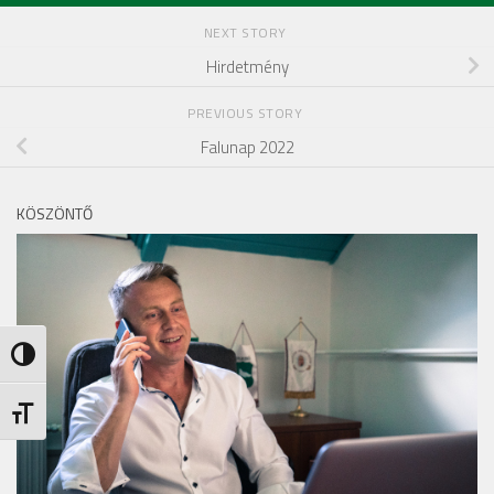
NEXT STORY
Hirdetmény
PREVIOUS STORY
Falunap 2022
KÖSZÖNTŐ
Nagy kontraszt váltása
Betűméret váltása