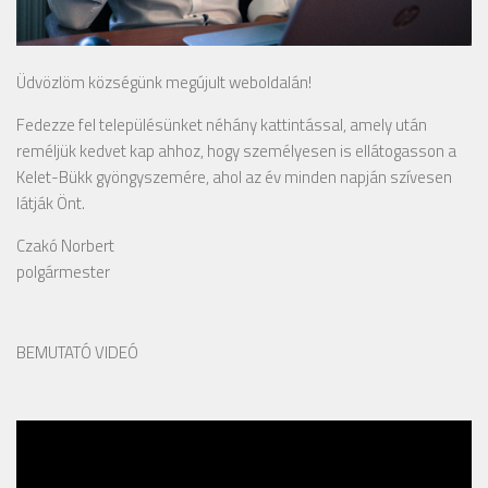
Üdvözlöm községünk megújult weboldalán!
Fedezze fel településünket néhány kattintással, amely után
reméljük kedvet kap ahhoz, hogy személyesen is ellátogasson a
Kelet-Bükk gyöngyszemére, ahol az év minden napján szívesen
látják Önt.
Czakó Norbert
polgármester
BEMUTATÓ VIDEÓ