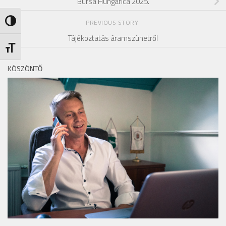
Bursa Hungarica 2025.
Nagy kontraszt váltása
PREVIOUS STORY
Tájékoztatás áramszünetről
Betűméret váltása
KÖSZÖNTŐ