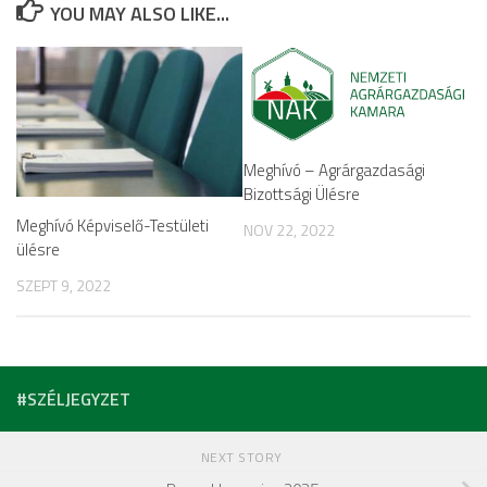
YOU MAY ALSO LIKE...
Meghívó – Agrárgazdasági
Bizottsági Ülésre
Meghívó Képviselő-Testületi
NOV 22, 2022
ülésre
SZEPT 9, 2022
#SZÉLJEGYZET
NEXT STORY