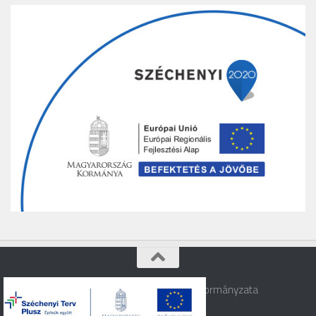
Varbó © 2026. Varbó Község Önkormányzata