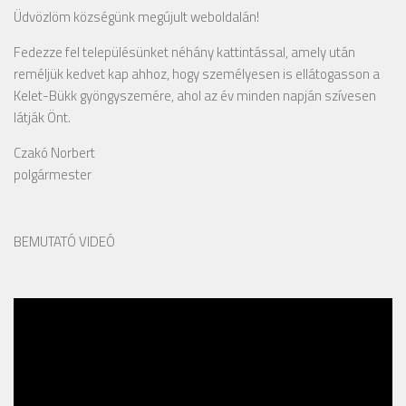
Üdvözlöm községünk megújult weboldalán!
Fedezze fel településünket néhány kattintással, amely után
reméljük kedvet kap ahhoz, hogy személyesen is ellátogasson a
Kelet-Bükk gyöngyszemére, ahol az év minden napján szívesen
látják Önt.
Czakó Norbert
polgármester
BEMUTATÓ VIDEÓ