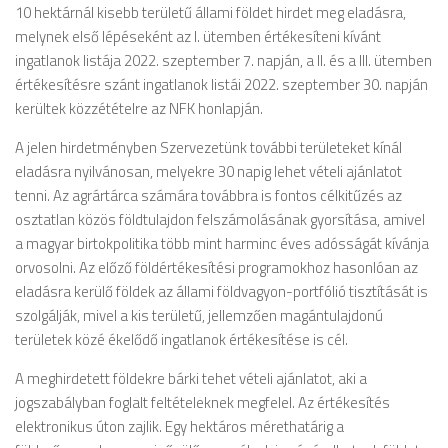
10 hektárnál kisebb területű állami földet hirdet meg eladásra,
melynek első lépéseként az I. ütemben értékesíteni kívánt
ingatlanok listája 2022. szeptember 7. napján, a II. és a III. ütemben
értékesítésre szánt ingatlanok listái 2022. szeptember 30. napján
kerültek közzétételre az NFK honlapján.
A jelen hirdetményben Szervezetünk további területeket kínál
eladásra nyilvánosan, melyekre 30 napig lehet vételi ajánlatot
tenni. Az agrártárca számára továbbra is fontos célkitűzés az
osztatlan közös földtulajdon felszámolásának gyorsítása, amivel
a magyar birtokpolitika több mint harminc éves adósságát kívánja
orvosolni. Az előző földértékesítési programokhoz hasonlóan az
eladásra kerülő földek az állami földvagyon-portfólió tisztítását is
szolgálják, mivel a kis területű, jellemzően magántulajdonú
területek közé ékelődő ingatlanok értékesítése is cél.
A meghirdetett földekre bárki tehet vételi ajánlatot, aki a
jogszabályban foglalt feltételeknek megfelel. Az értékesítés
elektronikus úton zajlik. Egy hektáros mérethatárig a