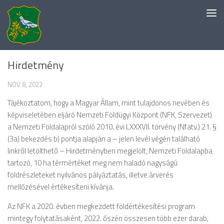
Skip to content
EGYÉB KATEGÓRIA
Hirdetmény
NOV 8, 2022
Tájékoztatom, hogy a Magyar Állam, mint tulajdonos nevében és
képviseletében eljáró Nemzeti Földügyi Központ (NFK, Szervezet)
a Nemzeti Földalapról szóló 2010. évi LXXXVII. törvény (Nfatv.) 21. §
(3a) bekezdés b) pontja alapján a – jelen levél végén található
linkről letölthető – Hirdetményben megjelölt, Nemzeti Földalapba
tartozó, 10 ha térmértéket meg nem haladó nagyságú
földrészleteket nyilvános pályáztatás, illetve árverés
mellőzésével értékesíteni kívánja.
Az NFK a 2020. évben megkezdett földértékesítési program
mintegy folytatásaként, 2022. őszén összesen több ezer darab,