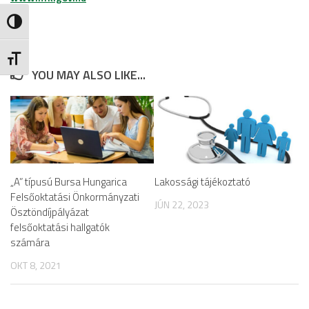
Nagy kontraszt váltása
Betűméret váltása
YOU MAY ALSO LIKE...
„A” típusú Bursa Hungarica
Lakossági tájékoztató
Felsőoktatási Önkormányzati
JÚN 22, 2023
Ösztöndíjpályázat
felsőoktatási hallgatók
számára
OKT 8, 2021