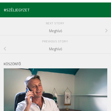
#SZÉLJEGYZET
NEXT STORY
Meghívó
PREVIOUS STORY
Meghívó
KÖSZÖNTŐ