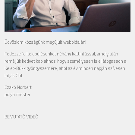
Üdvözlöm községünk megújult weboldalán!
Fedezze fel településünket néhány kattintással, amely után
reméljük kedvet kap ahhoz, hogy személyesen is ellátogasson a
Kelet-Bükk gyöngyszemére, ahol az év minden napján szívesen
látják Önt.
Czakó Norbert
polgármester
BEMUTATÓ VIDEÓ