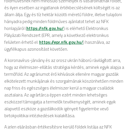
földművesnek nem minősülő személyek is vásárolhatnak földet,
és ilyen esetben az ingatlanok értékbecslésének költségét is az
állam állja. Egy és tíz hektár közötti méretű földre, illetve tulajdoni
hányadra pedig minden földműves ajánlatot tehet az NFK
honlapjáról (
https://nfk.gov.hu/
) is elérhető Elektronikus
Pályázati Rendszert (EPR, amely a következő elektronikus
felületen érhető el:
https://epr.nfk.gov.hu/
) használva, az
ügyfélkapus azonosítást követően.
A koronavírus-járvány és az orosz ukrán háború rávilágított arra,
hogy az élelmiszer-ellátás stratégiai kérdés, aminek egyik alapja a
termőföld. Az agráriumot érő kihívások ellenére magyar gazdák
elkötelezett munkájának és szorgalmának köszönhetően minden
nap friss és egészséges élelmiszer kerül a magyar családok
asztalaira. Az agrártárca éppen ezért minden lehetséges
eszközzel támogatja a termelők tevékenységét, aminek egyik
alapvető eszköze a gazdálkodók igényeit figyelembe vevő
birtokpolitikai intézkedések kialakítása.
A jelen eljárásban értékesítésre kerülő földek listája az NFK