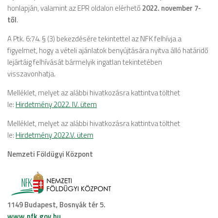
honlapján, valamint az EPR oldalon elérhető
2022. november 7-
től
.
A Ptk. 6:74. § (3) bekezdésére tekintettel az NFK felhívja a
figyelmet, hogy a vételi ajánlatok benyújtására nyitva álló határidő
lejártáig felhívását bármelyik ingatlan tekintetében
visszavonhatja.
Melléklet, melyet az alábbi hivatkozásra kattintva tölthet
le:
Hirdetmény 2022. IV. ütem
Melléklet, melyet az alábbi hivatkozásra kattintva tölthet
le:
Hirdetmény 2022.V. ütem
Nemzeti Földügyi Központ
1149 Budapest, Bosnyák tér 5.
www.nfk.gov.hu