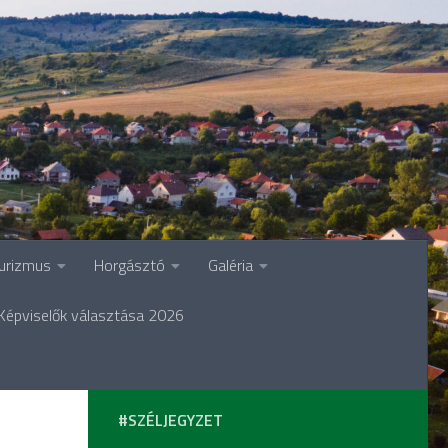
urizmus
Horgásztó
Galéria
Képviselők választása 2026
#SZÉLJEGYZET