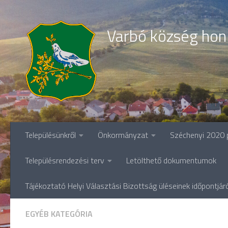
Skip to content
Varbó község hon
Településünkről
Önkormányzat
Széchenyi 2020 
Településrendezési terv
Letölthető dokumentumok
Tájékoztató Helyi Választási Bizottság üléseinek időpontjár
EGYÉB KATEGÓRIA