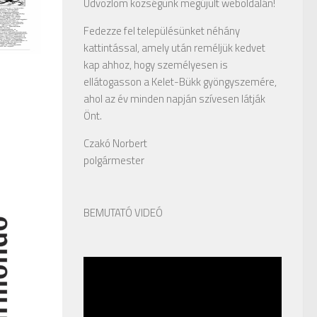
Üdvözlöm községünk megújult weboldalán!
Fedezze fel településünket néhány
kattintással, amely után reméljük kedvet
kap ahhoz, hogy személyesen is
ellátogasson a Kelet-Bükk gyöngyszemére,
ahol az év minden napján szívesen látják
Önt.
Czakó Norbert
polgármester
BEMUTATÓ VIDEÓ