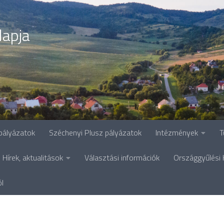
lapja
pályázatok
Széchenyi Plusz pályázatok
Intézmények
T
Hírek, aktualitások
Választási információk
Országgyűlési 
ól