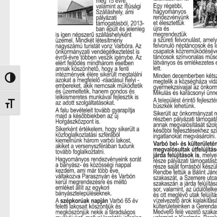
Nagy kontraszt váltása
Betűméret váltása