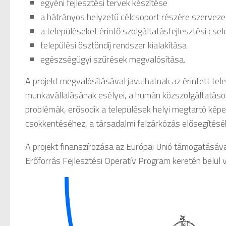
egyéni fejlesztési tervek készítése
a hátrányos helyzetű célcsoport részére szerveze
a településeket érintő szolgáltatásfejlesztési cse
települési ösztöndíj rendszer kialakítása
egészségügyi szűrések megvalósítása.
A projekt megvalósításával javulhatnak az érintett te
munkavállalásának esélyei, a humán közszolgáltatások
problémák, erősödik a települések helyi megtartó képes
csökkentéséhez, a társadalmi felzárkózás elősegítésé
A projekt finanszírozása az Európai Unió támogatásával
Erőforrás Fejlesztési Operatív Program keretén belül 