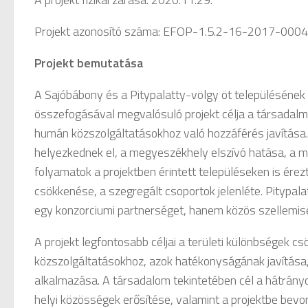
Projekt azonosító száma: EFOP-1.5.2-16-2017-000
Projekt bemutatása
A Sajóbábony és a Pitypalatty-völgy öt településének
összefogásával megvalósuló projekt célja a társadalmi
humán közszolgáltatásokhoz való hozzáférés javítása. 
helyezkednek el, a megyeszékhely elszívó hatása, a m
folyamatok a projektben érintett településeken is érez
csökkenése, a szegregált csoportok jelenléte. Pitypal
egy konzorciumi partnerséget, hanem közös szellemiség
A projekt legfontosabb céljai a területi különbségek 
közszolgáltatásokhoz, azok hatékonyságának javítása
alkalmazása. A társadalom tekintetében cél a hátrányo
helyi közösségek erősítése, valamint a projektbe bev