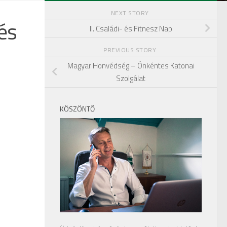
NEXT STORY
és
II. Családi- és Fitnesz Nap
PREVIOUS STORY
Magyar Honvédség – Önkéntes Katonai
Szolgálat
KÖSZÖNTŐ