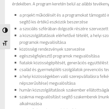
érdekében. A program keretén belül az alábbi tevéken
a projekt működését és a programokat támogató in
segítő kis értékű eszközök beszerzése
a szociális szférában dolgozók részére szervezet
Nagy kontraszt váltása
a közszolgáltatások elérhetővé tételét, a helyi sz
programok megvalósítása
Betűméret váltása
közösségi rendezvények szervezése
egészségfejlesztő programok megvalósítása
fiatalok közösségépítését, generációs együttélés
család és gyermekjóléti szolgálatok prevenciós t
a helyi közösségekben való szerepvállalásra felk
népszerűsítése) megvalósítása
humán közszolgáltatások szakember ellátottságán
szakmai megvalósítást segítő szakemberek (munka
alkalmazása