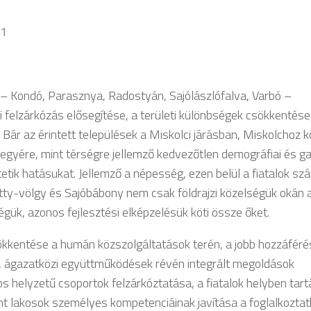
41
 – Kondó, Parasznya, Radostyán, Sajólászlófalva, Varbó –
 felzárkózás elősegítése, a területi különbségek csökkentése
Bár az érintett települések a Miskolci járásban, Miskolchoz k
egyére, mint térségre jellemző kedvezőtlen demográfiai és g
tetik hatásukat. Jellemző a népesség, ezen belül a fiatalok s
atty-völgy és Sajóbábony nem csak földrajzi közelségük okán 
ük, azonos fejlesztési elképzelésük köti össze őket.
csökkentése a humán közszolgáltatások terén, a jobb hozzáféré
, ágazatközi együttműködések révén integrált megoldások
s helyzetű csoportok felzárkóztatása, a fiatalok helyben tart
ont lakosok személyes kompetenciáinak javítása a foglalkozta