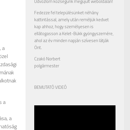
Üdvözlöm községünk megújult weboldalán!
Fedezze fel településünket néhány
kattintással, amely után reméljük kedvet
kap ahhoz, hogy személyesen is
ellátogasson a Kelet-Bükk gyöngyszemére,
ahol az év minden napján szívesen látják
, a
Önt.
özel
Czakó Norbert
azdasági
polgármester
zámának
alkotnak
BEMUTATÓ VIDEÓ
s a
ása, a
thatóság