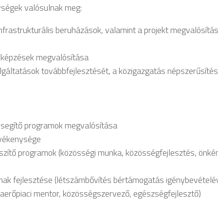
ységek valósulnak meg:
frastrukturális beruházások, valamint a projekt megvalósítá
t képzések megvalósítása
olgáltatások továbbfejlesztését, a közigazgatás népszerűsítés
t segítő programok megvalósítása
evékenysége
észítő programok (közösségi munka, közösségfejlesztés, önk
ak fejlesztése (létszámbővítés bértámogatás igénybevételév
erőpiaci mentor, közösségszervező, egészségfejlesztő)