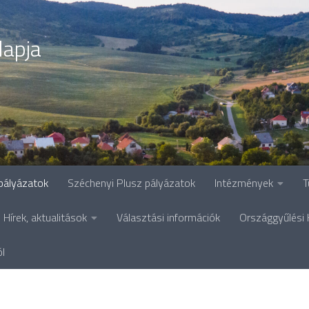
lapja
pályázatok
Széchenyi Plusz pályázatok
Intézmények
T
Hírek, aktualitások
Választási információk
Országgyűlési 
ól