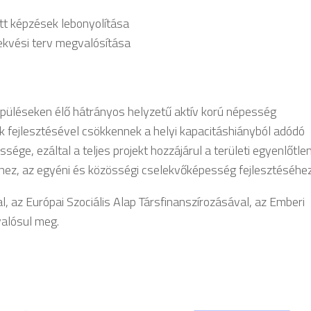
tt képzések lebonyolítása
lekvési terv megvalósítása
lepüléseken élő hátrányos helyzetű aktív korú népesség
 fejlesztésével csökkennek a helyi kapacitáshiányból adódó
sége, ezáltal a teljes projekt hozzájárul a területi egyenlőtl
hez, az egyéni és közösségi cselekvőképesség fejlesztéséhez
, az Európai Szociális Alap Társfinanszírozásával, az Emberi
valósul meg.