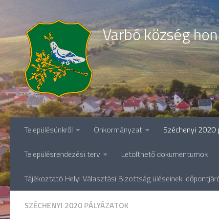
Skip to content
Varbó község hon
Településünkről
Önkormányzat
Széchenyi 2020 
Településrendezési terv
Letölthető dokumentumok
Tájékoztató Helyi Választási Bizottság üléseinek időpontjár
SZÉCHENYI 2020 PÁLYÁZATOK