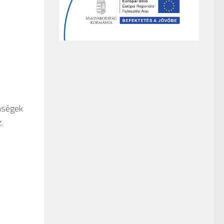
enségek
.