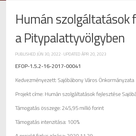
Humán szolgáltatások f
a Pitypalattyvölgyben
PUBLISHED
JÚN 30, 2022
· UPDATED
ÁPR 20, 2023
EFOP-1.5.2-16-2017-00041
Kedvezményezett: Sajóbábony Város Önkormányzata
Projekt címe: Humán szolgáltatások fejlesztése Sajó
Támogatás összege: 245,95 millió forint
Támogatás intenzitása: 100%
A projekt fizikai zárása: 2020.11.29.