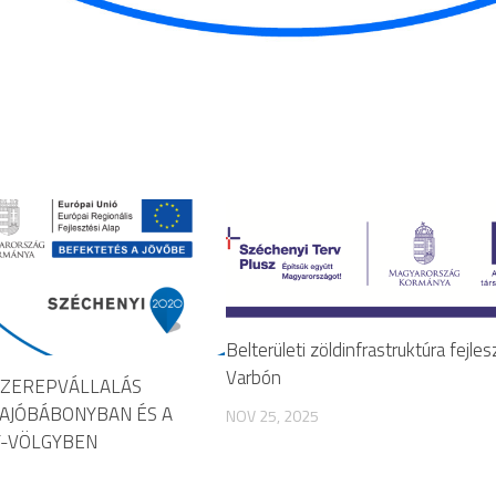
Belterületi zöldinfrastruktúra fejle
Varbón
SZEREPVÁLLALÁS
SAJÓBÁBONYBAN ÉS A
NOV 25, 2025
Y-VÖLGYBEN