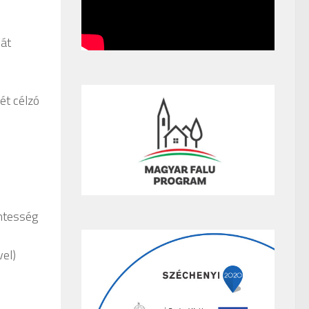
sát
ét célzó
éntesség
el)