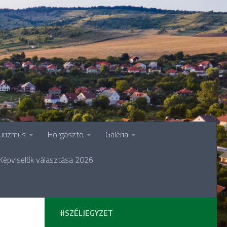
urizmus
Horgásztó
Galéria
Képviselők választása 2026
#SZÉLJEGYZET